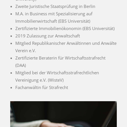
Zweite Juristische Staatsprüfung in Berlin
M.A. in Business mit Spezialisierung auf
Immobilienwirtschaft (EBS Universität)
Zertifizierte Immobilienökonomin (EBS Universität)
2019 Zulassung zur Anwaltschaft
Mitglied Republikanischer Anwältinnen und Anwälte
Verein e.V.
Zertifizierte Beraterin für Wirtschaftsstrafrecht
(DAA)
Mitglied bei der Wirtschaftsstrafrechtlichen
Vereinigung e.V. (WisteV)
Fachanwältin für Strafrecht